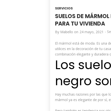
SERVICIOS
SUELOS DE MÁRMOL 
PARA TU VIVIENDA
-
Se
By
Mabello
on
24 mayo, 2021
El mármol está de moda. Es una de
utilices en la decoración de tu ca
combinación elegante y duradera q
Los suel
negro so
Hay muchas razones por las que los
mármol ya es elegante de por sí, e
Pero también es tendencia por otr