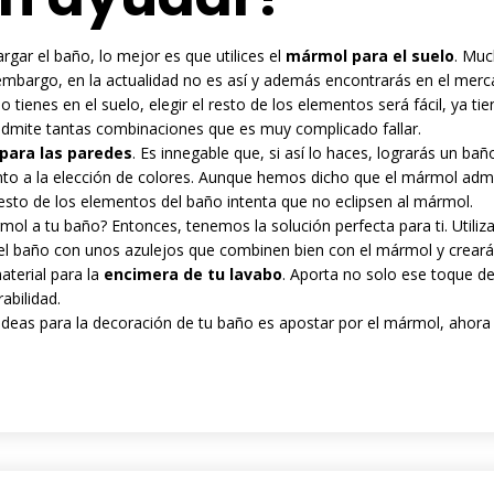
argar el baño, lo mejor es que utilices el
mármol para el suelo
. Muc
 embargo, en la actualidad no es así y además encontrarás en el merc
lo tienes en el suelo, elegir el resto de los elementos será fácil, ya t
dmite tantas combinaciones que es muy complicado fallar.
para las paredes
. Es innegable que, si así lo haces, lograrás un bañ
o a la elección de colores. Aunque hemos dicho que el mármol admi
 resto de los elementos del baño intenta que no eclipsen al mármol.
ol a tu baño? Entonces, tenemos la solución perfecta para ti. Utiliza
 del baño con unos azulejos que combinen bien con el mármol y crearás
aterial para la
encimera de tu lavabo
. Aporta no solo ese toque de
abilidad.
ideas para la decoración de tu
baño
es apostar por el mármol, ahora 