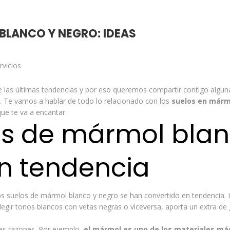
BLANCO Y NEGRO: IDEAS
rvicios
 las últimas tendencias y por eso queremos compartir contigo algun
sa. Te vamos a hablar de todo lo relacionado con los
suelos en márm
ue te va a encantar.
os de mármol blan
n tendencia
 suelos de mármol blanco y negro se han convertido en tendencia. La 
legir tonos blancos con vetas negras o viceversa, aporta un extra de 
as razones. Por ejemplo,
el mármol es uno de los materiales má