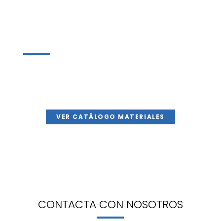
¿Quieres conocer nuestros
materiales?
Echa un vistazo a nuestro catálogo para conocer
los diferentes tipos de proyectos y materiales que
utilizamos en Mármoles Mabello.
VER CATÁLOGO MATERIALES
CONTACTA CON NOSOTRO
S