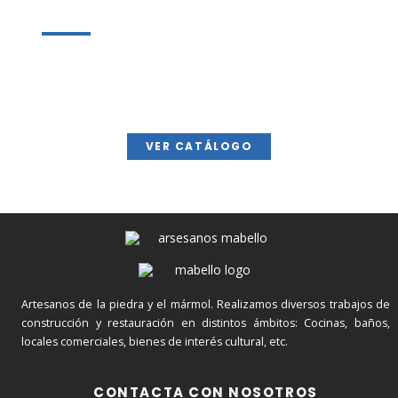
NUESTRO CATÁLOGO?
Echa un vistazo a nuestro catálogo para conocer
los diferentes tipos de proyectos y materiales que
utilizamos en Mármoles Mabello.
VER CATÁLOGO
Artesanos de la piedra y el mármol. Realizamos diversos trabajos de
construcción y restauración en distintos ámbitos: Cocinas, baños,
locales comerciales, bienes de interés cultural, etc.
CONTACTA CON NOSOTROS