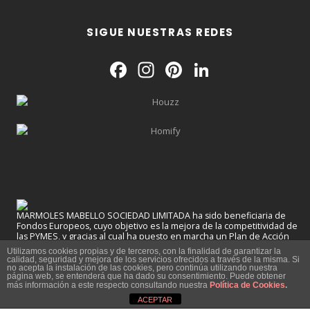
SIGUE NUESTRAS REDES
Facebook
Instagram
Pinterest
LinkedIn
MARMOLES MABELLO SOCIEDAD LIMITADA ha sido beneficiaria de
Fondos Europeos, cuyo objetivo es la mejora de la competitividad de
las PYMES, y gracias al cual ha puesto en marcha un Plan de Acción
con el objetivo de impulsar el uso seguro y fiable del ciberespacio y la
Utilizamos cookies propias y de terceros, con la finalidad de garantizar la
competitividad de las pymes durante el año 2025. Para ello ha
calidad, seguridad y mejora de los servicios ofrecidos a través de la misma. Si
contado con el apoyo del Programa Pyme Cibersegura de la Cámara
no acepta la instalación de las cookies, pero continúa utilizando nuestra
página web, se entenderá que ha dado su consentimiento. Puede obtener
de Comercio de Valencia.
más información a este respecto consultando nuestra
Política de Cookies
.
#EuropaSeSiente
ACEPTAR