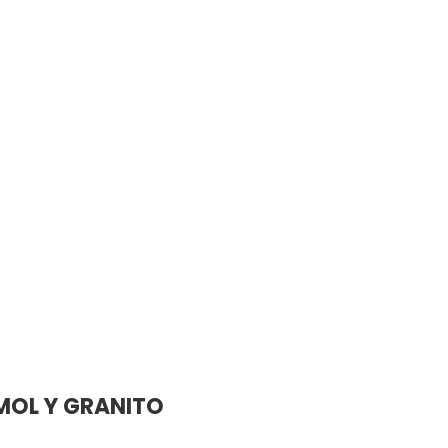
YOUR CART IS EMPTY!
MOL Y GRANITO