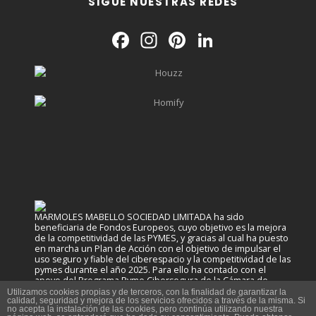
SIGUE NUESTRAS REDES
Facebook
Instagram
Pinterest
LinkedIn
MARMOLES MABELLO SOCIEDAD LIMITADA ha sido
beneficiaria de Fondos Europeos, cuyo objetivo es la mejora
de la competitividad de las PYMES, y gracias al cual ha puesto
en marcha un Plan de Acción con el objetivo de impulsar el
uso seguro y fiable del ciberespacio y la competitividad de las
pymes durante el año 2025. Para ello ha contado con el
apoyo del Programa Pyme Cibersegura de la Cámara de
Comercio de Valencia.
Utilizamos cookies propias y de terceros, con la finalidad de garantizar la
calidad, seguridad y mejora de los servicios ofrecidos a través de la misma. Si
no acepta la instalación de las cookies, pero continúa utilizando nuestra
#EuropaSeSiente