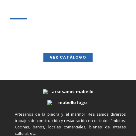
Echa un vistazo a nuestro catálogo para conocer los
diferentes tipos de proyectos y materiales que
utilizamos en Mármoles Mabello.
VER CATÁLOGO
Artesanos de la piedra y el mármol. Realizamos diversos
trabajos de construcción y restauración en distintos ámbitos:
Cocinas, baños, locales comerciales, bienes de interés
cultural, etc.