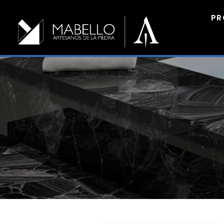
PR
30
COLORES DE
MAYO
GRANITO: ELIGE EL
2024
MEJOR PARA TUS
ENCIMERAS
29
MÁRMOLES
FEBRERO
NEGROS SAINT
2024
LAURENT:
ELEGANCIA Y
TENDENCIA