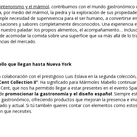
l
interiorismo y el mármol
, contribuimos con el mundo gastronómico 
 por medio del mármol, la piedra y la exploración de sus propiedades
ple necesidad de supervivencia para el ser humano, a convertirse e
nsaciones y sabores completamente desconocidos. Una experiencia en 
nuestro paladar: los propios alimentos, el acompañamiento… Inclus
de acomodar la comida sobre una superficie que va más allá de lo tra
encias del mercado.
llo que llegan hasta Nueva York
laboración con el prestigioso Luis Eslava en la segunda colección, 
Cent Collection II”
. Ha significado para Mármoles Mabello continuar
 Cent, que nos ha permitido llegar a estar presentes en el evento Spa
 de
promocionar la gastronomía y el diseño español
. Siempre es
 gastronómico, ofreciendo productos que mejoran la presencia e ima
icado y actual. Si tú también quieres contar con elementos como est
ón que necesites.