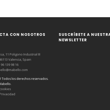
CTA CON NOSOTROS
SUSCRÍBETE A NUESTR
NEWSLETTER
a, 11 Poligono Industrial III
6113 Valencia, Spain
96 139 98 16
ello@mabello.com
© Todos los derechos reservados.
abello.
 cookies
 Privacidad
l