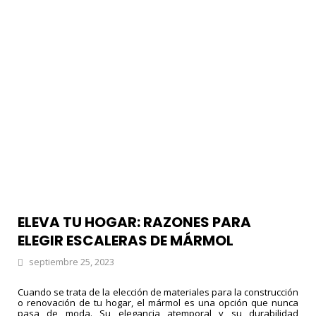
29
MÁRMOLES NEGROS SAINT
FEBRERO
LAURENT: ELEGANCIA Y
2024
TENDENCIA
30
COCINAS DE CUARCITA BLANCA |
ENERO
MÁRMOLES MABELLO
2024
ELEVA TU HOGAR: RAZONES PARA
ELEGIR ESCALERAS DE MÁRMOL
septiembre 25, 2023
Cuando se trata de la elección de materiales para la construcción
o renovación de tu hogar, el mármol es una opción que nunca
pasa de moda. Su elegancia atemporal y su durabilidad