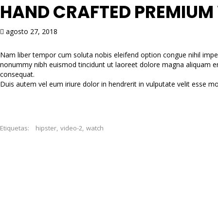
HAND CRAFTED PREMIUM
agosto 27, 2018
Nam liber tempor cum soluta nobis eleifend option congue nihil impe
nonummy nibh euismod tincidunt ut laoreet dolore magna aliquam erat 
consequat.
Duis autem vel eum iriure dolor in hendrerit in vulputate velit esse mol
Etiquetas:
hipster
,
video-2
,
watch