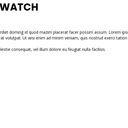
 WATCH
rdiet doming id quod mazim placerat facer possim assum. Lorem ipsum
volutpat. Ut wisi enim ad minim veniam, quis nostrud exerci tation u
estie consequat, vel illum dolore eu feugiat nulla facilisis.