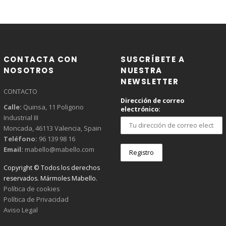
CONTACTA CON
SUSCRÍBETE A
NOSOTROS
NUESTRA
NEWSLETTER
CONTACTO
Dirección de correo
Calle:
Quinsa, 11 Poligono
electrónico:
Industrial III
Moncada, 46113 Valencia, Spain
YOUR CART IS EMPTY!
Teléfono:
96 139 98 16
Email:
mabello@mabello.com
Copyright © Todos los derechos
reservados. Mármoles Mabello.
Política de cookies
Política de Privacidad
Aviso Legal