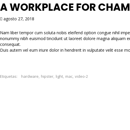
A WORKPLACE FOR CHAM
agosto 27, 2018
Nam liber tempor cum soluta nobis eleifend option congue nihil impe
nonummy nibh euismod tincidunt ut laoreet dolore magna aliquam erat 
consequat.
Duis autem vel eum iriure dolor in hendrerit in vulputate velit esse mol
Etiquetas:
hardware
,
hipster
,
light
,
mac
,
video-2