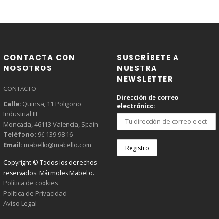
CONTACTA CON
SUSCRÍBETE A
NOSOTROS
NUESTRA
NEWSLETTER
CONTACTO
Dirección de correo
Calle:
Quinsa, 11 Poligono
electrónico:
Industrial III
Moncada, 46113 Valencia, Spain
YOUR CART IS EMPTY!
Teléfono:
96 139 98 16
Email:
mabello@mabello.com
Copyright © Todos los derechos
reservados. Mármoles Mabello.
Política de cookies
Política de Privacidad
Aviso Legal