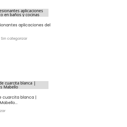
ionantes aplicaciones del
, Sin categorizar
 cuarcita blanca |
abello...
izar