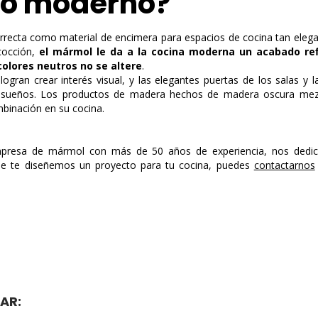
o moderno?
correcta como material de encimera para espacios de cocina tan elega
cocción,
el mármol le da a la cocina moderna un acabado re
olores neutros no se altere
.
logran crear interés visual, y las elegantes puertas de los salas y l
 sueños. Los productos de madera hechos de madera oscura mezc
binación en su cocina.
presa de mármol
con más de 50 años de experiencia, nos dedic
que te diseñemos un proyecto para tu cocina, puedes
contactarnos
AR: