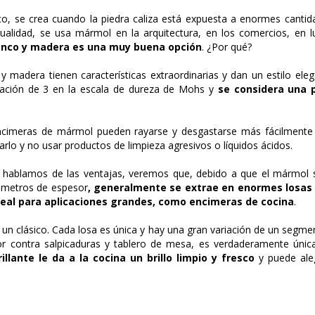
o, se crea cuando la piedra caliza está expuesta a enormes cantid
tualidad, se usa mármol en la arquitectura, en los comercios, en
anco y madera es una muy buena opción
. ¿Por qué?
madera tienen características extraordinarias y dan un estilo ele
icación de 3 en la escala de dureza de Mohs
y
se considera una 
 encimeras de mármol pueden rayarse y desgastarse más fácilmente 
arlo y no usar productos de limpieza agresivos o líquidos ácidos.
sí hablamos de las ventajas, veremos que, debido a que el mármol
 metros de espesor
, generalmente se extrae en enormes losas 
deal para aplicaciones grandes, como encimeras de cocina
.
n clásico. Cada losa es única y hay una gran variación de un segment
 contra salpicaduras y tablero de mesa, es verdaderamente únic
illante le da a la cocina un brillo limpio y fresco
y puede ale