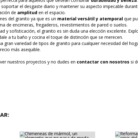
 perfecta para aquellos que desean combinar
durabilidad y belleza
soportar el desgaste diario y mantener su aspecto impecable durant
sación de
amplitud
en el espacio.
nes del granito ya que es un
material versátil y atemporal
que pu
rma de encimeras, fregaderos, revestimientos de pared o suelos.
 y sofisticación, el granito es sin duda una elección excelente. Explor
dale a tu baño y cocina el toque de distinción que se merecen.
na
gran variedad de tipos de granito para cualquier necesidad del ho
precio más asequible.
 ver nuestros proyectos y no dudes en
contactar con nosotros
si 
AR: