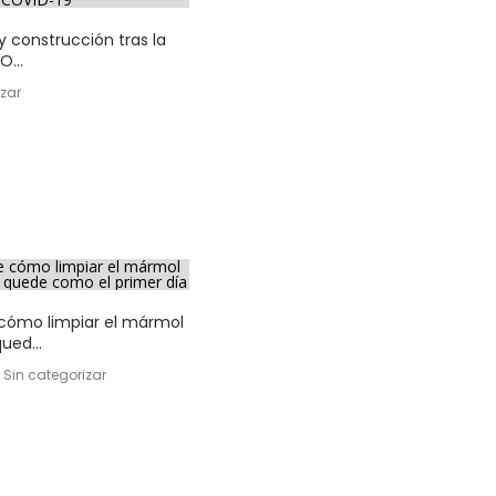
 construcción tras la
O...
izar
cómo limpiar el mármol
ued...
, Sin categorizar