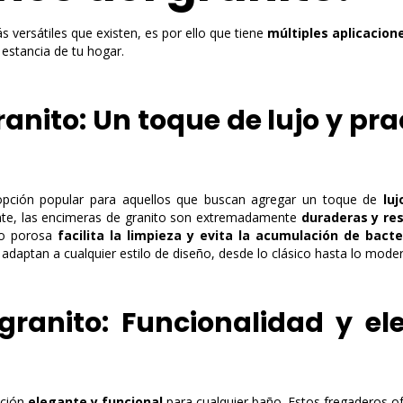
s versátiles que existen, es por ello que tiene
múltiples aplicacion
 estancia de tu hogar.
anito: Un toque de lujo y pra
opción popular para aquellos que buscan agregar un toque de
luj
nte, las encimeras de granito son extremadamente
duraderas y re
 no porosa
facilita la limpieza y evita la acumulación de bacte
 adaptan a cualquier estilo de diseño, desde lo clásico hasta lo mode
granito: Funcionalidad y el
pción
elegante y funcional
para cualquier baño. Estos fregaderos of