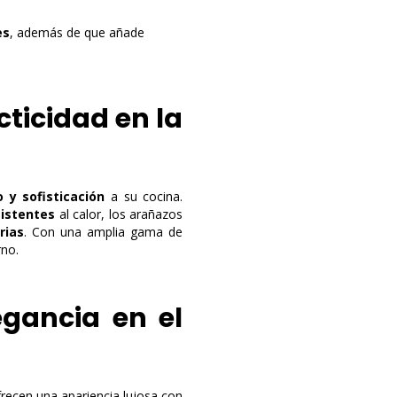
es
, además de que añade
cticidad en la
o y sofisticación
a su cocina.
sistentes
al calor, los arañazos
rias
. Con una amplia gama de
rno.
egancia en el
recen una apariencia lujosa con