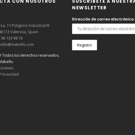
CTA CON NOSOTROS
SUSCRÍBETE A NUESTR
NEWSLETTER
Dirección de correo electrónico:
a, 11 Poligono Industrial III
6113 Valencia, Spain
96 139 98 16
ello@mabello.com
© Todos los derechos reservados.
abello.
 cookies
 Privacidad
l