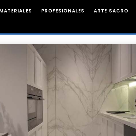
MATERIALES
PROFESIONALES
ARTE SACRO
30
27
MÁRMOL XTONE:
ABRIL
MARZO
BELLEZA Y
2024
2024
TECNOLOGÍA
30
COCINAS DE
ENERO
CUARCITA BLANCA |
2024
MÁRMOLES MABELLO