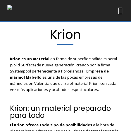
Krion
30
30
27
MAYO
ABRIL
MARZO
2024
2024
2024
COLORES
MÁRMOL
IDEAS DE
Krion es un material
en forma de superficie sólida mineral
DE
XTONE:
DECORACIÓN
(Solid Surface) de nueva generación, creado por la firma
GRANITO:
BELLEZA Y
CON
Systempool perteneciente a Porcelanosa.
Empresa de
ELIGE EL
TECNOLOGÍA
MÁRMOL
29
30
MEJOR
mármol Mabello
es una de las pocas empresas de
PARA TUS
FEBRERO
ENERO
mármoles en Valencia que utiliza el material Krion, con cada
ENCIMERAS
2024
2024
vez más aplicaciones y acabados espectaculares.
MÁRMOLES
COCINAS
NEGROS
DE
SAINT
CUARCITA
Krion: un material preparado
LAURENT:
BLANCA |
para todo
ELEGANCIA
MÁRMOLES
Y
MABELLO
TENDENCIA
El Krion ofrece todo tipo de posibilidades
a la hora de
elegir colores y diseños. Las posibilidades de transformación