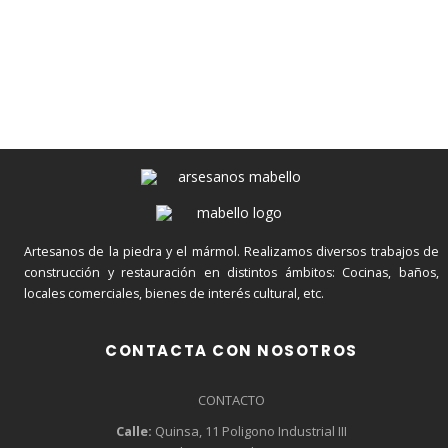
Echa un vistazo a nuestro catálogo para conocer
los diferentes tipos de proyectos y materiales que
utilizamos en Mármoles Mabello.
Artesanos de la piedra y el mármol. Realizamos diversos trabajos de
construcción y restauración en distintos ámbitos: Cocinas, baños,
locales comerciales, bienes de interés cultural, etc.
CONTACTA CON NOSOTROS
CONTACTO
Calle:
Quinsa, 11 Poligono Industrial III