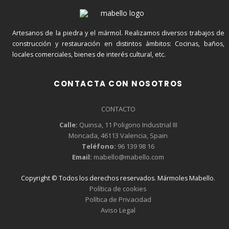
Artesanos de la piedra y el mármol. Realizamos diversos trabajos de
construcción y restauración en distintos ámbitos: Cocinas, baños,
locales comerciales, bienes de interés cultural, etc.
CONTACTA CON NOSOTROS
CONTACTO
Calle:
Quinsa, 11 Poligono Industrial III
Moncada, 46113 Valencia, Spain
Teléfono:
96 139 98 16
YOUR CART IS EMPTY!
Email:
mabello@mabello.com
Copyright © Todos los derechos reservados. Mármoles Mabello.
Política de cookies
Política de Privacidad
Aviso Legal