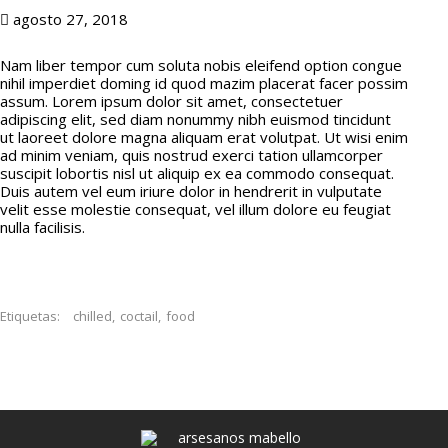
agosto 27, 2018
Nam liber tempor cum soluta nobis eleifend option congue
nihil imperdiet doming id quod mazim placerat facer possim
assum. Lorem ipsum dolor sit amet, consectetuer
adipiscing elit, sed diam nonummy nibh euismod tincidunt
ut laoreet dolore magna aliquam erat volutpat. Ut wisi enim
ad minim veniam, quis nostrud exerci tation ullamcorper
suscipit lobortis nisl ut aliquip ex ea commodo consequat.
Duis autem vel eum iriure dolor in hendrerit in vulputate
velit esse molestie consequat, vel illum dolore eu feugiat
nulla facilisis.
Etiquetas:
chilled
,
coctail
,
food